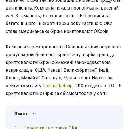
назви на біржі значно збільшила кількість продуктів
для клієнтів. Компанія почала пропонувати, власний
web 3 гаманець, блокчейн, різні DEFI сервіси та
багато іншого. В жовтні 2023 року частиною OKX
стала американська біржа криптовалют OKcoin.
Компанія зареєстрована на Сейшельських островах і
доступна для більшості країн світу, окрім країн, де
криптовалютні біржі обмежені законодавством,
наприклад в США, Канаді, Великобританії. Індії,
Японії, Малайзії, Сінгапурі, Мальті тощо. Наразі, за
рейтингом сайту
Coinmarketcap
, OKX входить в ТОП 5
криптовалютних бірж за об’ємом торгів у світі.
Зміст
Переваги і недоліки OKX