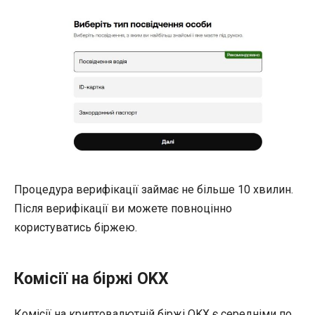
Процедура верифікації займає не більше 10 хвилин.
Після верифікації ви можете повноцінно
користуватись біржею.
Комісії на біржі OKX
Комісії на криптовалютній біржі OKX є середніми по