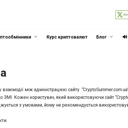
птообмінники
Курс криптовалют
Блог
🔊
ча
взаємодії між адміністрацією сайту “СryptoSummer.com.ua” 
 до ЗМІ. Кожен користувач, який використовуючи сайт “Сryp
оджується з умовами, йому не рекомендується використовув
кти: