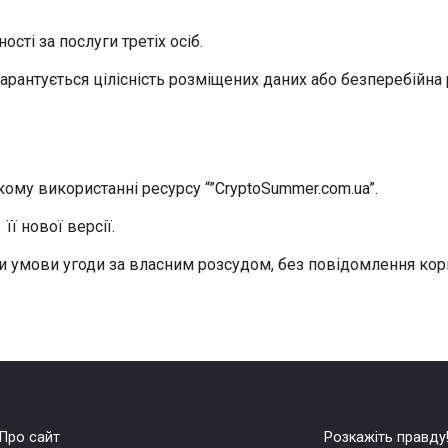
ості за послуги третіх осіб.
рантується цілісність розміщених даних або безперебійна 
кому використанні ресурсу “”СryptoSummer.com.ua”.
її нової версії.
и умови угоди за власним розсудом, без повідомлення кор
Про сайт
Розкажіть правду