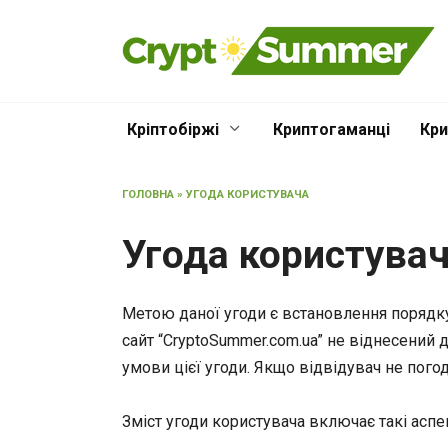
Перейти
до
вмісту
Кріптобіржі
Криптогаманці
Кри
ГОЛОВНА
»
УГОДА КОРИСТУВАЧА
Угода користува
Метою даної угоди є встановлення порядку 
сайт “СryptoSummer.com.ua” не віднесений
умови цієї угоди. Якщо відвідувач не пог
Зміст угоди користувача включає такі аспе