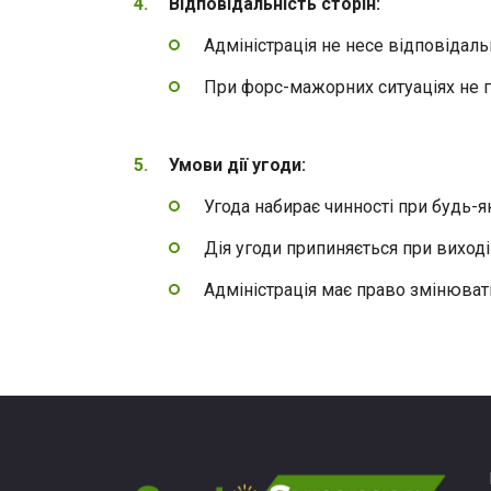
Відповідальність сторін:
Адміністрація не несе відповідальн
При форс-мажорних ситуаціях не га
Умови дії угоди:
Угода набирає чинності при будь-я
Дія угоди припиняється при виході 
Адміністрація має право змінюват