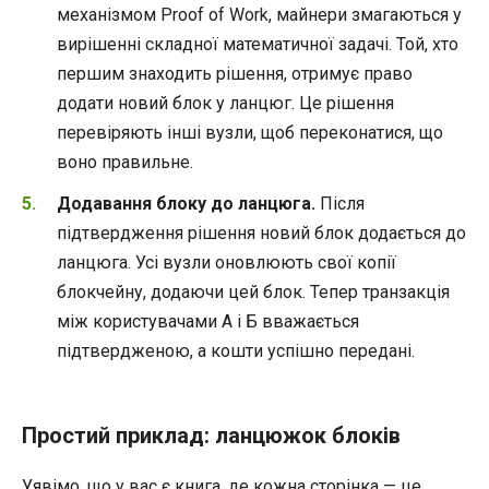
механізмом Proof of Work, майнери змагаються у
вирішенні складної математичної задачі. Той, хто
першим знаходить рішення, отримує право
додати новий блок у ланцюг. Це рішення
перевіряють інші вузли, щоб переконатися, що
воно правильне.
Додавання блоку до ланцюга.
Після
підтвердження рішення новий блок додається до
ланцюга. Усі вузли оновлюють свої копії
блокчейну, додаючи цей блок. Тепер транзакція
між користувачами А і Б вважається
підтвердженою, а кошти успішно передані.
Простий приклад: ланцюжок блоків
Уявімо, що у вас є книга, де кожна сторінка — це