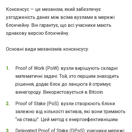
Консенсус — це механізм, який забезпечує
узгодженість даних між всіма вузлами в мережі
блокчейну. Він гарантує, що всі учасники мають
однакову версію блокчейну.
Основні види механізмів консенсусу:
Proof of Work (PoW): вузли вирішують складні
математичні задачі. Той, хто першим знаходить
рішення, додає блок до ланцюга й отримує
винагороду. Використовується в Bitcoin.
Proof of Stake (PoS): вузли створюють блоки
залежно від кількості активів, які вони тримають
“на ставці”. Цей метод є енергоефективнішим.
Delegated Proof of Stake (DPoS): учасники мережі