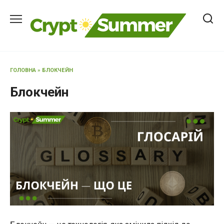
Перейти
до
вмісту
ГОЛОВНА
»
БЛОКЧЕЙН
Блокчейн