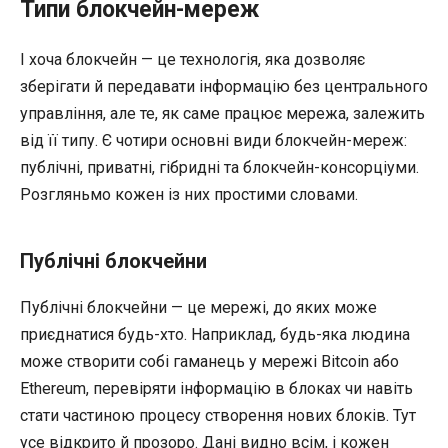
Типи блокчейн-мереж
І хоча блокчейн — це технологія, яка дозволяє
зберігати й передавати інформацію без центрального
управління, але те, як саме працює мережа, залежить
від її типу. Є чотири основні види блокчейн-мереж:
публічні, приватні, гібридні та блокчейн-консорціуми.
Розгляньмо кожен із них простими словами.
Публічні блокчейни
Публічні блокчейни — це мережі, до яких може
приєднатися будь-хто. Наприклад, будь-яка людина
може створити собі гаманець у мережі Bitcoin або
Ethereum, перевіряти інформацію в блоках чи навіть
стати частиною процесу створення нових блоків. Тут
усе відкрито й прозоро. Дані видно всім, і кожен